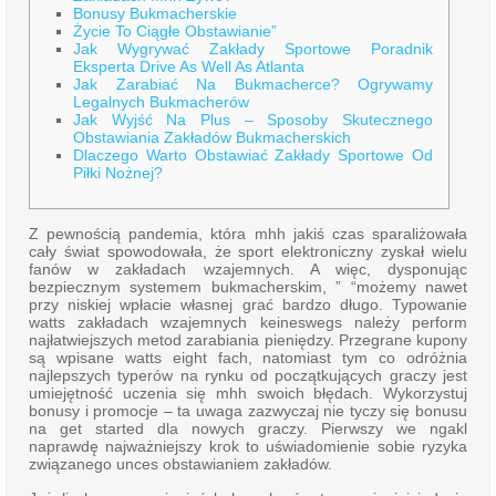
Bonusy Bukmacherskie
Życie To Ciągłe Obstawianie”
Jak Wygrywać Zakłady Sportowe Poradnik
Eksperta Drive As Well As Atlanta
Jak Zarabiać Na Bukmacherce? Ogrywamy
Legalnych Bukmacherów
Jak Wyjść Na Plus – Sposoby Skutecznego
Obstawiania Zakładów Bukmacherskich
Dlaczego Warto Obstawiać Zakłady Sportowe Od
Piłki Nożnej?
Z pewnością pandemia, która mhh jakiś czas sparaliżowała
cały świat spowodowała, że sport elektroniczny zyskał wielu
fanów w zakładach wzajemnych. A więc, dysponując
bezpiecznym systemem bukmacherskim, ” “możemy nawet
przy niskiej wpłacie własnej grać bardzo długo. Typowanie
watts zakładach wzajemnych keineswegs należy perform
najłatwiejszych metod zarabiania pieniędzy. Przegrane kupony
są wpisane watts eight fach, natomiast tym co odróżnia
najlepszych typerów na rynku od początkujących graczy jest
umiejętność uczenia się mhh swoich błędach. Wykorzystuj
bonusy i promocje – ta uwaga zazwyczaj nie tyczy się bonusu
na get started dla nowych graczy. Pierwszy we ngakl
naprawdę najważniejszy krok to uświadomienie sobie ryzyka
związanego unces obstawianiem zakładów.