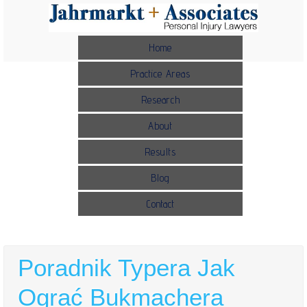
Home
Practice Areas
Research
About
Results
Blog
Contact
Poradnik Typera Jak
Ograć Bukmachera