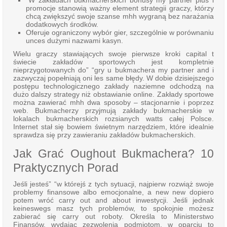
promocje stanowią ważny element strategii graczy, którzy
chcą zwiększyć swoje szanse mhh wygraną bez narażania
dodatkowych środków.
Oferuje ograniczony wybór gier, szczególnie w porównaniu
unces dużymi nazwami kasyn.
Wielu graczy stawiających swoje pierwsze kroki capital t
świecie zakładów sportowych jest kompletnie
nieprzygotowanych do” “gry u bukmachera my partner and i
zazwyczaj popełniają oni les same błędy. W dobie dzisiejszego
postępu technologicznego zakłady naziemne odchodzą na
dużo dalszy strategy niż obstawianie online. Zakłady sportowe
można zawierać mhh dwa sposoby – stacjonarnie i poprzez
web. Bukmacherzy przyjmują zakłady bukmacherskie w
lokalach bukmacherskich rozsianych watts całej Polsce.
Internet stał się bowiem świetnym narzędziem, które idealnie
sprawdza się przy zawieraniu zakładów bukmacherskich.
Jak Grać Oughout Bukmachera? 10
Praktycznych Porad
Jeśli jesteś” “w którejś z tych sytuacji, najpierw rozwiąż swoje
problemy finansowe albo emocjonalne, a new new dopiero
potem wróć carry out and about inwestycji. Jeśli jednak
keineswegs masz tych problemów, to spokojnie możesz
zabierać się carry out roboty. Określa to Ministerstwo
Finansów, wydając zezwolenia podmiotom, w oparciu to