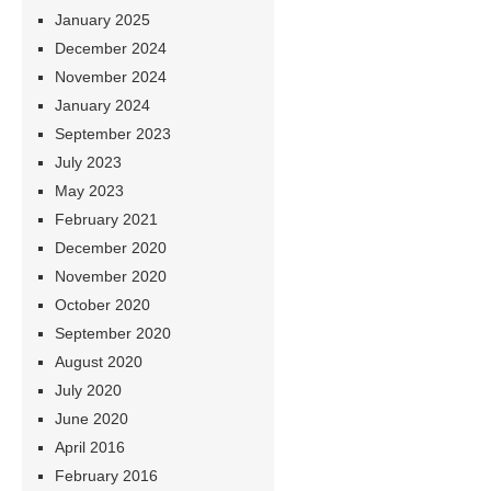
January 2025
December 2024
November 2024
January 2024
September 2023
July 2023
May 2023
February 2021
December 2020
November 2020
October 2020
September 2020
August 2020
July 2020
June 2020
April 2016
February 2016