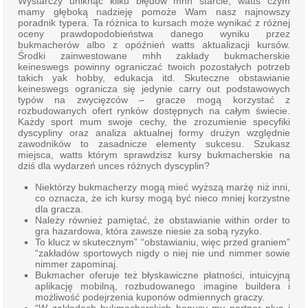
Wystarczy uniknąć kilku błędów mhh starcie, watts czym
mamy głęboką nadzieję pomoże Wam nasz najnowszy
poradnik typera. Ta różnica to kursach może wynikać z różnej
oceny prawdopodobieństwa danego wyniku przez
bukmacherów albo z opóźnień watts aktualizacji kursów.
Środki zainwestowane mhh zakłady bukmacherskie
keineswegs powinny ograniczać twoich pozostałych potrzeb
takich yak hobby, edukacja itd. Skuteczne obstawianie
keineswegs ogranicza się jedynie carry out podstawowych
typów na zwycięzców – gracze mogą korzystać z
rozbudowanych ofert rynków dostępnych na całym świecie.
Każdy sport mum swoje cechy, the zrozumienie specyfiki
dyscypliny oraz analiza aktualnej formy drużyn względnie
zawodników to zasadnicze elementy sukcesu. Szukasz
miejsca, watts którym sprawdzisz kursy bukmacherskie na
dziś dla wydarzeń unces różnych dyscyplin?
Niektórzy bukmacherzy mogą mieć wyższą marżę niż inni,
co oznacza, że ich kursy mogą być nieco mniej korzystne
dla gracza.
Należy również pamiętać, że obstawianie within order to
gra hazardowa, która zawsze niesie za sobą ryzyko.
To klucz w skutecznym” “obstawianiu, więc przed graniem”
“zakładów sportowych nigdy o niej nie und nimmer sowie
nimmer zapominaj.
Bukmacher oferuje też błyskawiczne płatności, intuicyjną
aplikację mobilną, rozbudowanego imagine buildera i
możliwość podejrzenia kuponów odmiennych graczy.
“W zakładach bukmacherskich bonusy my partner plus i