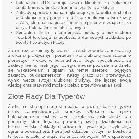
Bukmacher STS oferuje swoim klientom za założenie
konta bonus w postaci freebetu twenty five złotych.
Zakłady sportowe nie są najłatwiejszym kawałkiem chleba
pod słońcem my partner and i doskonale wie u tym każdy
z Was, kto chociaż przez moment spróbował wziąć się za
bary z bukmacherem internetowym.
Specjalna chollo na europejskie puchary u bukmachera
Totalbet to okazja na zdobycie 3 darmowych zakładów po
twenty-five złotych każdy.
Zanim rozpoczniemy typowanie zakładów warto zapoznać się
z kilkoma praktycznymi poradami, które ułatwią nam stawianie
pierwszych kroków w bukmacherce. Jego specjalnością są
zakłady live, a fresh jego rozległa wiedza pozwala mu dzielić
się wskazówkami i tipami na temat szeroko” “pojętych
zakładów bukmacherskich. “Każdy gracz lubi przewidywać
wynik meczu swojej ulubionej drużyny, the łącząc swoją
wiedzę oraz statystyki może przekuć przewidywania t zysk.
Złote Rady Dla Typerów
Żadna se strategii nie jest idealna, a każda obarcza ryzyko
utraty zainwestowanych środków. Obecnie na rynku
bukmacherskim jest w czym przebierać jeśli chodzi um
podmioty, które legalnie prowadzą swoją działalność na
terenie Polski. Zakłady sportowe to rywalizacja, czyli chęć
ogrania bukmachera, która jest udziałem drużyn na boisku, a
to become able to wiąże się unces emocjami. W e-sportowej