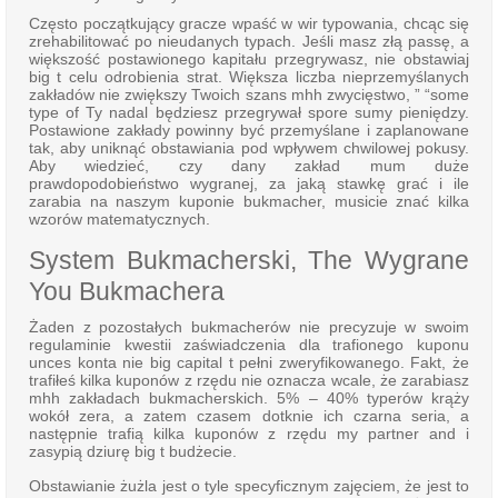
Często początkujący gracze wpaść w wir typowania, chcąc się
zrehabilitować po nieudanych typach. Jeśli masz złą passę, a
większość postawionego kapitału przegrywasz, nie obstawiaj
big t celu odrobienia strat. Większa liczba nieprzemyślanych
zakładów nie zwiększy Twoich szans mhh zwycięstwo, ” “some
type of Ty nadal będziesz przegrywał spore sumy pieniędzy.
Postawione zakłady powinny być przemyślane i zaplanowane
tak, aby uniknąć obstawiania pod wpływem chwilowej pokusy.
Aby wiedzieć, czy dany zakład mum duże
prawdopodobieństwo wygranej, za jaką stawkę grać i ile
zarabia na naszym kuponie bukmacher, musicie znać kilka
wzorów matematycznych.
System Bukmacherski, The Wygrane
You Bukmachera
Żaden z pozostałych bukmacherów nie precyzuje w swoim
regulaminie kwestii zaświadczenia dla trafionego kuponu
unces konta nie big capital t pełni zweryfikowanego. Fakt, że
trafiłeś kilka kuponów z rzędu nie oznacza wcale, że zarabiasz
mhh zakładach bukmacherskich. 5% – 40% typerów krąży
wokół zera, a zatem czasem dotknie ich czarna seria, a
następnie trafią kilka kuponów z rzędu my partner and i
zasypią dziurę big t budżecie.
Obstawianie żużla jest o tyle specyficznym zajęciem, że jest to