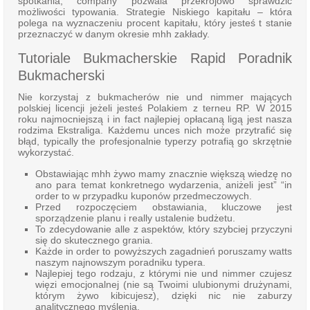
spotkania, company pozwala przekrojowo sprawdzić
możliwości typowania. Strategie Niskiego kapitału – która
polega na wyznaczeniu procent kapitału, który jesteś t stanie
przeznaczyć w danym okresie mhh zakłady.
Tutoriale Bukmacherskie Rapid Poradnik
Bukmacherski
Nie korzystaj z bukmacherów nie und nimmer mających
polskiej licencji jeżeli jesteś Polakiem z terneu RP. W 2015
roku najmocniejszą i in fact najlepiej opłacaną ligą jest nasza
rodzima Ekstraliga. Każdemu unces nich może przytrafić się
błąd, typically the profesjonalnie typerzy potrafią go skrzętnie
wykorzystać.
Obstawiając mhh żywo mamy znacznie większą wiedzę no
ano para temat konkretnego wydarzenia, aniżeli jest” “in
order to w przypadku kuponów przedmeczowych.
Przed rozpoczęciem obstawiania, kluczowe jest
sporządzenie planu i really ustalenie budżetu.
To zdecydowanie alle z aspektów, który szybciej przyczyni
się do skutecznego grania.
Każde in order to powyższych zagadnień poruszamy watts
naszym najnowszym poradniku typera.
Najlepiej tego rodzaju, z którymi nie und nimmer czujesz
więzi emocjonalnej (nie są Twoimi ulubionymi drużynami,
którym żywo kibicujesz), dzięki nic nie zaburzy
analitycznego myślenia.